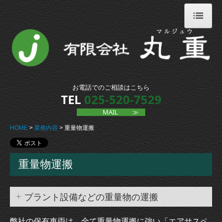
HOME
会社概要
業務内容
お電話でのご相談はこちら
TEL
025-520-7529
重量物運搬
MAIL
≫
移動据付工事
HOME
業務内容
重量物運搬
鳶土工事
ひきや工事
重量物運搬
各プラント工事（組立解体）
産業廃棄物収集運搬
プラント設備などの重量物の運搬
土建資材販売業
弊社の保有車両は、全て重量物運搬に強い「エアサスペ