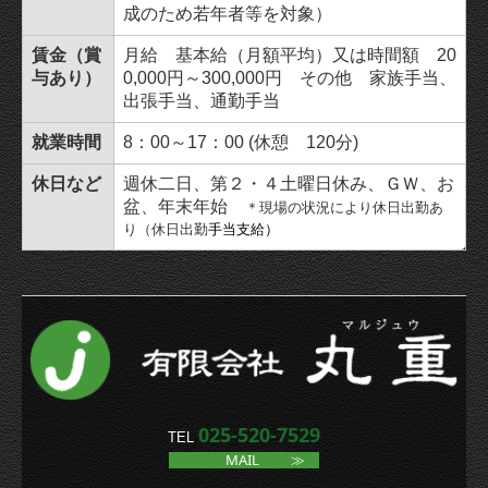
成のため若年者等を対象）
賃金（賞
月給 基本給（月額平均）又は時間額 20
与あり）
0,000円～300,000円 その他 家族手当、
出張手当、通勤手当
就業時間
8：00～17：00 (休憩 120分)
休日など
週休二日、第２・４土曜日休み、ＧＷ、お
盆、年末年始
＊現場の状況により休日出勤あ
り（休日出勤
手当支給）
025-520-7529
TEL
MAIL
≫