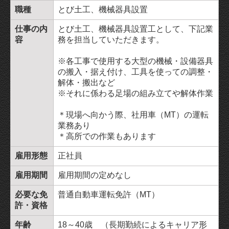
職種
とび土工、機械器具設置
仕事の内
とび土工、機械器具設置工として、下記業
容
務を担当していただきます。
※各工事で使用する大型の機械・設備器具
の搬入・据え付け、工具を使っての調整・
解体・搬出など
※それに係わる足場の組み立てや解体作業
＊現場へ向かう際、社用車（MT）の運転
業務あり
＊高所での作業もあります
雇用形態
正社員
雇用期間
雇用期間の定めなし
必要な免
普通自動車運転免許（MT）
許・資格
年齢
18～40歳 （長期勤続によるキャリア形