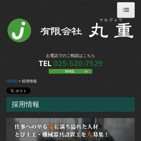
HOME
会社概要
業務内容
お電話でのご相談はこちら
TEL
025-520-7529
重量物運搬
MAIL
≫
移動据付工事
HOME
採用情報
鳶土工事
ひきや工事
採用情報
各プラント工事（組立解体）
産業廃棄物収集運搬
土建資材販売業