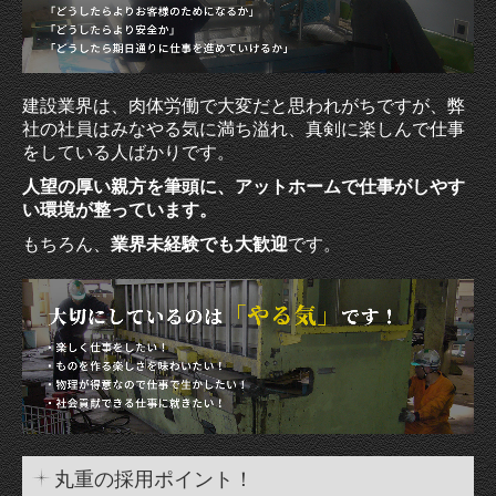
工事実績
保有機材・トラック
建設業界は、肉体労働で大変だと思われがちですが、弊
採用情報
社の社員はみなやる気に満ち溢れ、真剣に楽しんで仕事
をしている人ばかりです。
お問合せ
人望の厚い親方を筆頭に、アットホームで仕事がしやす
い環境が整っています。
プライバシーポリシー
もちろん、
業界未経験でも大歓迎
です。
丸重の採用ポイント！